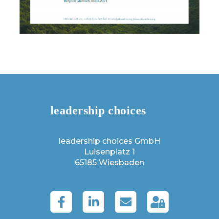
leadership choices GmbH
Luisenplatz 1
65185 Wiesbaden