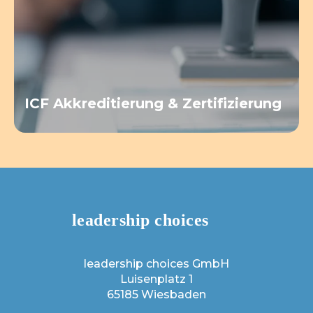
ICF Akkreditierung & Zertifizierung
leadership choices GmbH
Luisenplatz 1
65185 Wiesbaden